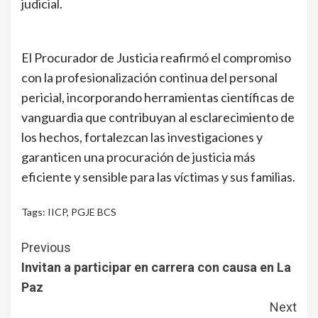
judicial.
El Procurador de Justicia reafirmó el compromiso
con la profesionalización continua del personal
pericial, incorporando herramientas científicas de
vanguardia que contribuyan al esclarecimiento de
los hechos, fortalezcan las investigaciones y
garanticen una procuración de justicia más
eficiente y sensible para las víctimas y sus familias.
Tags:
IICP
,
PGJE BCS
Continue
Previous
Reading
Invitan a participar en carrera con causa en La
Paz
Next