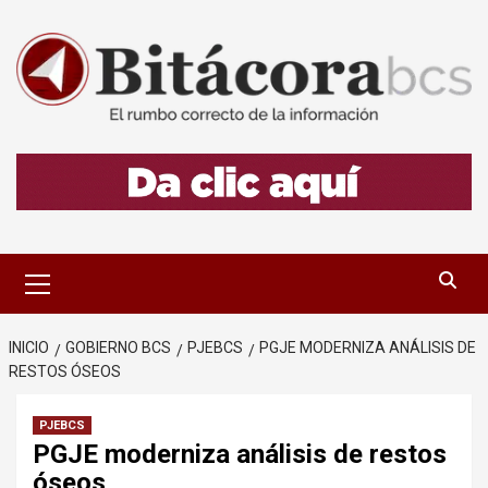
Saltar
al
contenido
Menú
primario
INICIO
GOBIERNO BCS
PJEBCS
PGJE MODERNIZA ANÁLISIS DE
RESTOS ÓSEOS
PJEBCS
PGJE moderniza análisis de restos
óseos