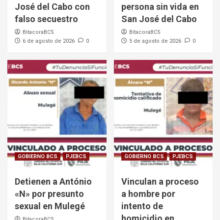
José del Cabo con
persona sin vida en
falso secuestro
San José del Cabo
BitacoraBCS
BitacoraBCS
6 de agosto de 2026
0
5 de agosto de 2026
0
GOBIERNO BCS
PJEBCS
GOBIERNO BCS
PJEBCS
Detienen a António
Vinculan a proceso
«N» por presunto
a hombre por
sexual en Mulegé
intento de
homicidio en
BitacoraBCS