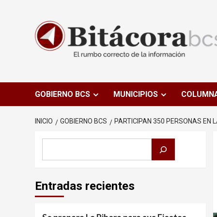
Saltar
al
contenido
GOBIERNO BCS
MUNICIPIOS
COLUMN
INICIO
GOBIERNO BCS
PARTICIPAN 350 PERSONAS EN L
Buscar
Entradas recientes