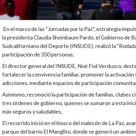
En el marco de las “Jornadas por la Paz”, estrategia imp
la presidenta Claudia Sheinbaum Pardo, el Gobierno de Baja
Sudcaliforniano del Deporte (INSUDE), realizó la “Rodada p
participación de 350 personas.
El director general del INSUDE, Noé Fiol Verduzco, dest
fortalecer la convivencia familiar, promover la activación 
adicciones, mediante espacios de participación comunitar
Asimismo, reconoció la participación de familias, clubes c
tres órdenes de gobierno, quienes se sumaron a esta inici
más seguros y saludables.
El recorrido inició en el kiosco del malecón de La Paz, ava
parque del barrio El Manglito, donde se generó un ambient