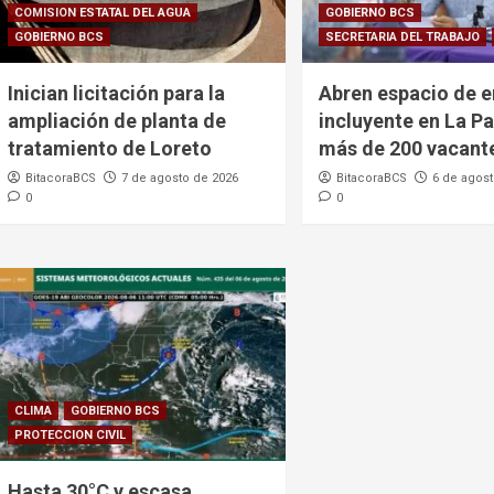
COMISION ESTATAL DEL AGUA
GOBIERNO BCS
GOBIERNO BCS
SECRETARIA DEL TRABAJO
Inician licitación para la
Abren espacio de 
ampliación de planta de
incluyente en La P
tratamiento de Loreto
más de 200 vacant
BitacoraBCS
7 de agosto de 2026
BitacoraBCS
6 de agost
0
0
CLIMA
GOBIERNO BCS
PROTECCION CIVIL
Hasta 30°C y escasa