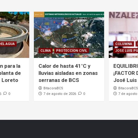
DEL AGUA
COLUMNA
CLIMA
PROTECCION CIVIL
JOSE LUIS P
ón para la
Calor de hasta 41°C y
EQUILIBRI
planta de
lluvias aisladas en zonas
¡FACTOR 
 Loreto
serranas de BCS
José Luis
BitacoraBCS
BitacoraBCS
6
0
7 de agosto de 2026
0
7 de agosto