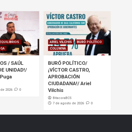
EQUILIBRIOS
ARIEL VILCHIS
BURÓ POLÍTICO
UGA
COLUMNA
OS / SAÚL
BURÓ POLÍTICO/
DE UNIDAD!/
¡VÍCTOR CASTRO,
 Puga
APROBACIÓN
CIUDADANA!/ Ariel
Vilchis
 de 2026
0
BitacoraBCS
7 de agosto de 2026
0