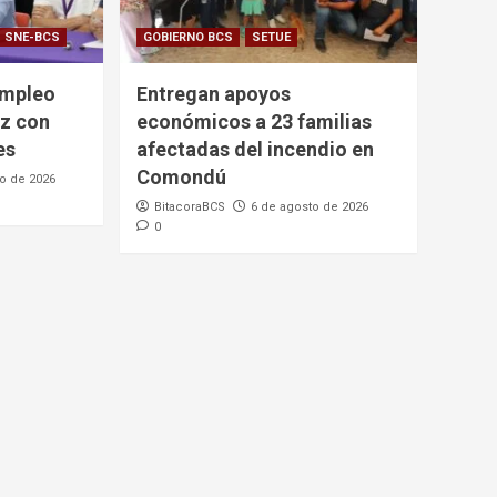
SNE-BCS
GOBIERNO BCS
SETUE
empleo
Entregan apoyos
az con
económicos a 23 familias
es
afectadas del incendio en
Comondú
o de 2026
BitacoraBCS
6 de agosto de 2026
0