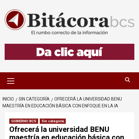
Saltar
al
contenido
Menú
primario
INICIO
SIN CATEGORÍA
OFRECERÁ LA UNIVERSIDAD BENU
MAESTRÍA EN EDUCACIÓN BÁSICA CON ENFOQUE EN LA IA
GOBIERNO BCS
Sin categoría
Ofrecerá la universidad BENU
maestría en educación básica con