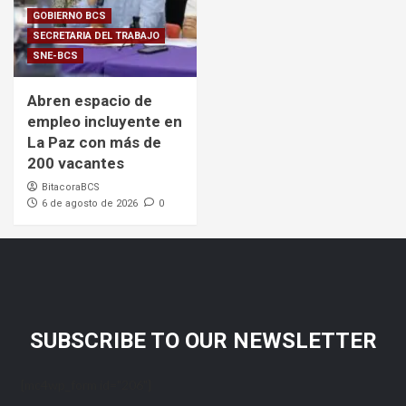
GOBIERNO BCS
SECRETARIA DEL TRABAJO
SNE-BCS
Abren espacio de
empleo incluyente en
La Paz con más de
200 vacantes
BitacoraBCS
6 de agosto de 2026
0
SUBSCRIBE TO OUR NEWSLETTER
[mc4wp_form id="206"]