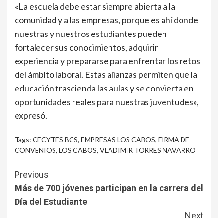
«La escuela debe estar siempre abierta a la
comunidad y a las empresas, porque es ahí donde
nuestras y nuestros estudiantes pueden
fortalecer sus conocimientos, adquirir
experiencia y prepararse para enfrentar los retos
del ámbito laboral. Estas alianzas permiten que la
educación trascienda las aulas y se convierta en
oportunidades reales para nuestras juventudes»,
expresó.
Tags:
CECYTES BCS
,
EMPRESAS LOS CABOS
,
FIRMA DE
CONVENIOS
,
LOS CABOS
,
VLADIMIR TORRES NAVARRO
Continue
Previous
Reading
Más de 700 jóvenes participan en la carrera del
Día del Estudiante
Next