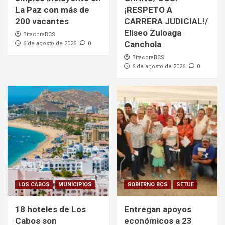
La Paz con más de
¡RESPETO A
200 vacantes
CARRERA JUDICIAL!/
Eliseo Zuloaga
BitacoraBCS
Canchola
6 de agosto de 2026
0
BitacoraBCS
6 de agosto de 2026
0
LOS CABOS
MUNICIPIOS
GOBIERNO BCS
SETUE
18 hoteles de Los
Entregan apoyos
Cabos son
económicos a 23