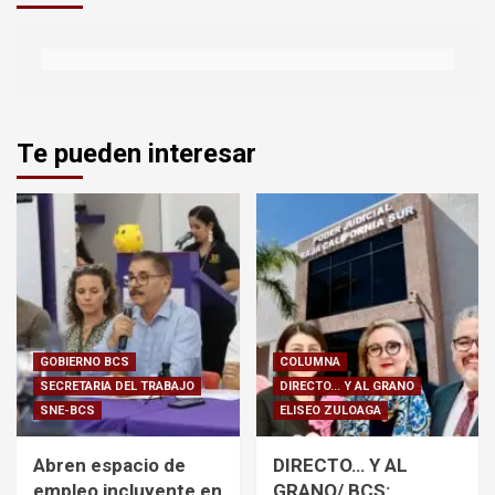
Te pueden interesar
GOBIERNO BCS
COLUMNA
SECRETARIA DEL TRABAJO
DIRECTO... Y AL GRANO
SNE-BCS
ELISEO ZULOAGA
Abren espacio de
DIRECTO… Y AL
empleo incluyente en
GRANO/ BCS: