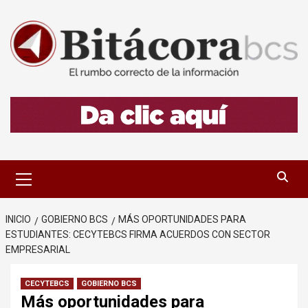
Saltar
al
contenido
Menú
primario
INICIO
GOBIERNO BCS
MÁS OPORTUNIDADES PARA
ESTUDIANTES: CECYTEBCS FIRMA ACUERDOS CON SECTOR
EMPRESARIAL
CECYTEBCS
GOBIERNO BCS
Más oportunidades para