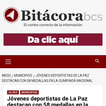
Saltar
al
contenido
Menú
primario
INICIO
MUNICIPIOS
JÓVENES DEPORTISTAS DE LA PAZ
DESTACAN CON 58 MEDALLAS EN LA OLIMPIADA NACIONAL
LA PAZ
MUNICIPIOS
Jóvenes deportistas de La Paz
destacan con 58 medallas en la