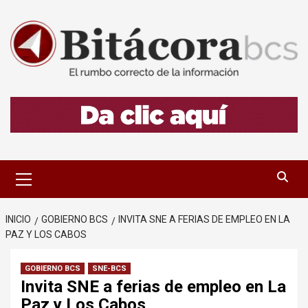
Saltar
al
contenido
Menú
primario
INICIO
GOBIERNO BCS
INVITA SNE A FERIAS DE EMPLEO EN LA
PAZ Y LOS CABOS
GOBIERNO BCS
SNE-BCS
Invita SNE a ferias de empleo en La
Paz y Los Cabos