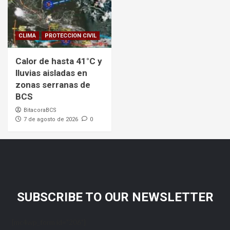
CLIMA
PROTECCION CIVIL
Calor de hasta 41°C y
lluvias aisladas en
zonas serranas de
BCS
BitacoraBCS
7 de agosto de 2026
0
SUBSCRIBE TO OUR NEWSLETTER
[mc4wp_form id="206"]