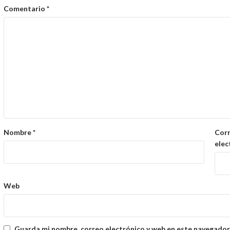
Comentario
*
Nombre
*
Cor
elec
Web
Guarda mi nombre, correo electrónico y web en este navegador