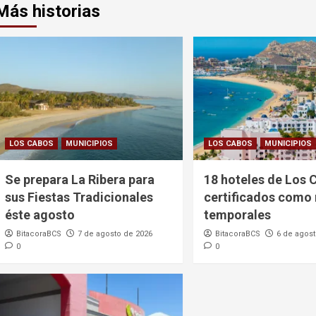
Más historias
LOS CABOS
MUNICIPIOS
LOS CABOS
MUNICIPIOS
Se prepara La Ribera para
18 hoteles de Los 
sus Fiestas Tradicionales
certificados como 
éste agosto
temporales
BitacoraBCS
7 de agosto de 2026
BitacoraBCS
6 de agost
0
0