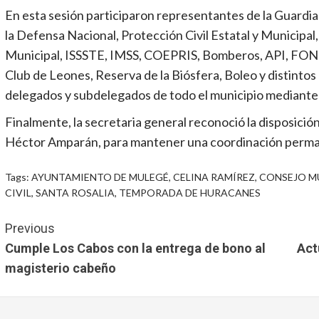
En esta sesión participaron representantes de la Guardia
la Defensa Nacional, Protección Civil Estatal y Municipal
Municipal, ISSSTE, IMSS, COEPRIS, Bomberos, API, FONM
Club de Leones, Reserva de la Biósfera, Boleo y distinto
delegados y subdelegados de todo el municipio mediante
Finalmente, la secretaria general reconoció la disposición
Héctor Amparán, para mantener una coordinación permane
Tags:
AYUNTAMIENTO DE MULEGÉ
,
CELINA RAMÍREZ
,
CONSEJO MU
CIVIL
,
SANTA ROSALIA
,
TEMPORADA DE HURACANES
Continue
Previous
Reading
Cumple Los Cabos con la entrega de bono al
Act
magisterio cabeño