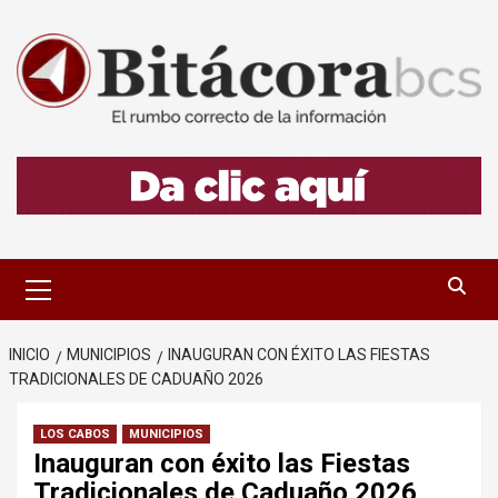
Saltar
al
contenido
Menú
primario
INICIO
MUNICIPIOS
INAUGURAN CON ÉXITO LAS FIESTAS
TRADICIONALES DE CADUAÑO 2026
LOS CABOS
MUNICIPIOS
Inauguran con éxito las Fiestas
Tradicionales de Caduaño 2026