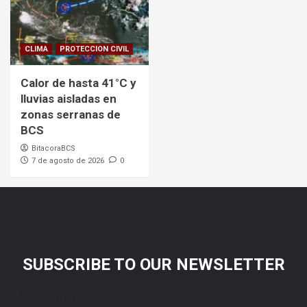
CLIMA
PROTECCION CIVIL
Calor de hasta 41°C y
lluvias aisladas en
zonas serranas de
BCS
BitacoraBCS
7 de agosto de 2026
0
SUBSCRIBE TO OUR NEWSLETTER
[mc4wp_form id="206"]