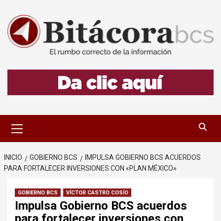
Saltar
al
contenido
Menú
primario
INICIO
GOBIERNO BCS
IMPULSA GOBIERNO BCS ACUERDOS
PARA FORTALECER INVERSIONES CON «PLAN MÉXICO»
GOBIERNO BCS
VÍCTOR CASTRO COSÍO
Impulsa Gobierno BCS acuerdos
para fortalecer inversiones con