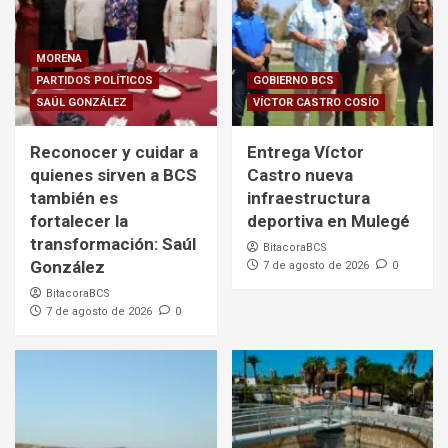
MORENA
PARTIDOS POLÍTICOS
GOBIERNO BCS
SAÚL GONZÁLEZ
VÍCTOR CASTRO COSÍO
Reconocer y cuidar a
Entrega Víctor
quienes sirven a BCS
Castro nueva
también es
infraestructura
fortalecer la
deportiva en Mulegé
transformación: Saúl
BitacoraBCS
González
7 de agosto de 2026
0
BitacoraBCS
7 de agosto de 2026
0