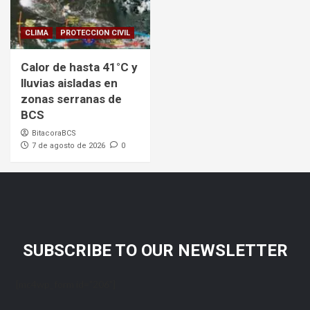
CLIMA
PROTECCION CIVIL
Calor de hasta 41°C y
lluvias aisladas en
zonas serranas de
BCS
BitacoraBCS
7 de agosto de 2026
0
SUBSCRIBE TO OUR NEWSLETTER
[mc4wp_form id="206"]