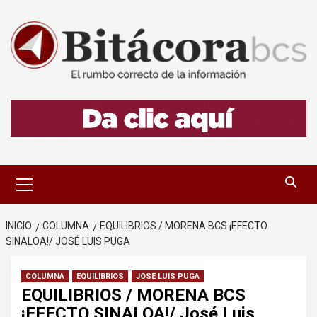
Saltar
al
contenido
Menú
primario
INICIO
COLUMNA
EQUILIBRIOS / MORENA BCS ¡EFECTO
SINALOA!/ JOSÉ LUIS PUGA
COLUMNA
EQUILIBRIOS
JOSE LUIS PUGA
EQUILIBRIOS / MORENA BCS
¡EFECTO SINALOA!/ José Luis