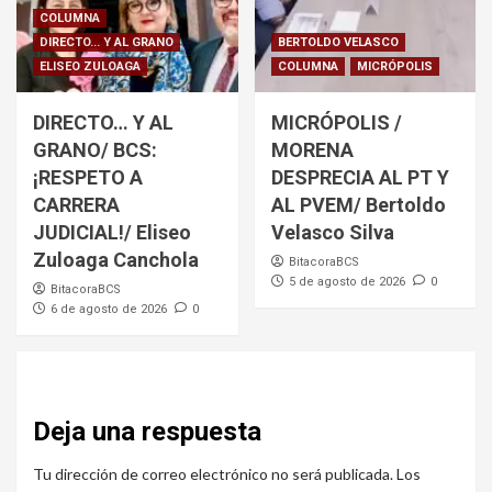
COLUMNA
DIRECTO... Y AL GRANO
BERTOLDO VELASCO
ELISEO ZULOAGA
COLUMNA
MICRÓPOLIS
DIRECTO… Y AL
MICRÓPOLIS /
GRANO/ BCS:
MORENA
¡RESPETO A
DESPRECIA AL PT Y
CARRERA
AL PVEM/ Bertoldo
JUDICIAL!/ Eliseo
Velasco Silva
Zuloaga Canchola
BitacoraBCS
5 de agosto de 2026
0
BitacoraBCS
6 de agosto de 2026
0
Deja una respuesta
Tu dirección de correo electrónico no será publicada.
Los