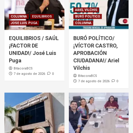
ARIEL VILCHIS
COLUMNA
EQUILIBRIOS
BURÓ POLÍTICO
JOSE LUIS PUGA
COLUMNA
EQUILIBRIOS / SAÚL
BURÓ POLÍTICO/
¡FACTOR DE
¡VÍCTOR CASTRO,
UNIDAD!/ José Luis
APROBACIÓN
Puga
CIUDADANA!/ Ariel
Vilchis
BitacoraBCS
7 de agosto de 2026
0
BitacoraBCS
7 de agosto de 2026
0