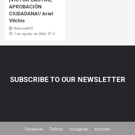
APROBACIÓN
CIUDADANA!/ Ariel
Vilchis
BitacoraBCS
7 de agosto de 2026
0
SUBSCRIBE TO OUR NEWSLETTER
[mc4wp_form id="206"]
Facebook
Twitter
Instagram
Youtube