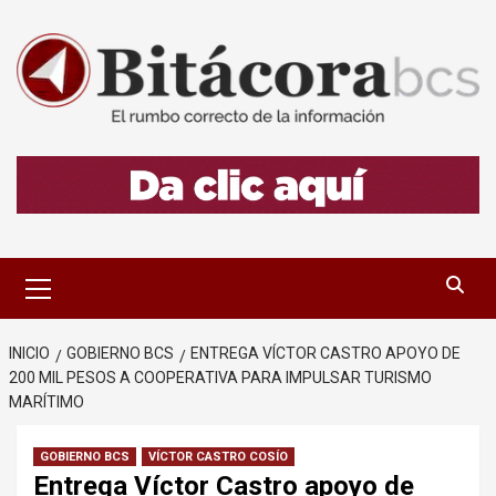
Saltar
al
contenido
Menú
primario
INICIO
GOBIERNO BCS
ENTREGA VÍCTOR CASTRO APOYO DE
200 MIL PESOS A COOPERATIVA PARA IMPULSAR TURISMO
MARÍTIMO
GOBIERNO BCS
VÍCTOR CASTRO COSÍO
Entrega Víctor Castro apoyo de