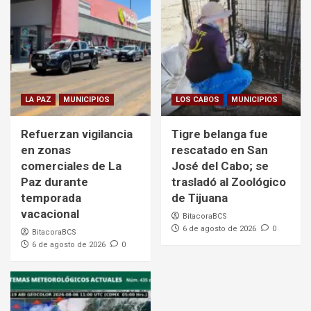
LA PAZ
MUNICIPIOS
LOS CABOS
MUNICIPIOS
Refuerzan vigilancia
Tigre belanga fue
en zonas
rescatado en San
comerciales de La
José del Cabo; se
Paz durante
trasladó al Zoológico
temporada
de Tijuana
vacacional
BitacoraBCS
6 de agosto de 2026
0
BitacoraBCS
6 de agosto de 2026
0