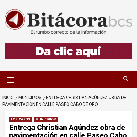
Saltar
al
contenido
Menú
primario
INICIO
MUNICIPIOS
ENTREGA CHRISTIAN AGÚNDEZ OBRA DE
PAVIMENTACIÓN EN CALLE PASEO CABO DE ORO
LOS CABOS
MUNICIPIOS
Entrega Christian Agúndez obra de
pavimentación en calle Paseo Cabo