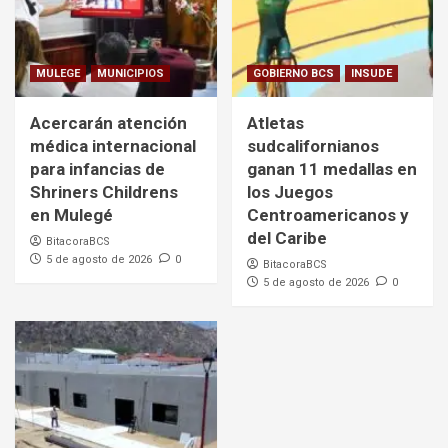
MULEGE
MUNICIPIOS
GOBIERNO BCS
INSUDE
Acercarán atención
Atletas
médica internacional
sudcalifornianos
para infancias de
ganan 11 medallas en
Shriners Childrens
los Juegos
en Mulegé
Centroamericanos y
del Caribe
BitacoraBCS
5 de agosto de 2026
0
BitacoraBCS
5 de agosto de 2026
0