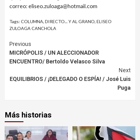
correo: eliseo.zuloaga@hotmail.com
Tags:
COLUMNA
,
DIRECTO... Y AL GRANO
,
ELISEO
ZULOAGA CANCHOLA
Continue
Previous
Reading
MICRÓPOLIS / UN ALECCIONADOR
ENCUENTRO/ Bertoldo Velasco Silva
Next
EQUILIBRIOS / ¡DELEGADO O ESPÍA! / José Luis
Puga
Más historias