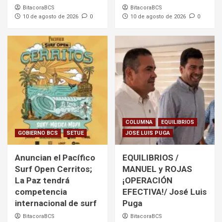
BitacoraBCS
BitacoraBCS
10 de agosto de 2026
0
10 de agosto de 2026
0
COLUMNA
EQUILIBRIOS
GOBIERNO BCS
SETUE
JOSE LUIS PUGA
Anuncian el Pacífico
EQUILIBRIOS /
Surf Open Cerritos;
MANUEL y ROJAS
La Paz tendrá
¡OPERACIÓN
competencia
EFECTIVA!/ José Luis
internacional de surf
Puga
BitacoraBCS
BitacoraBCS