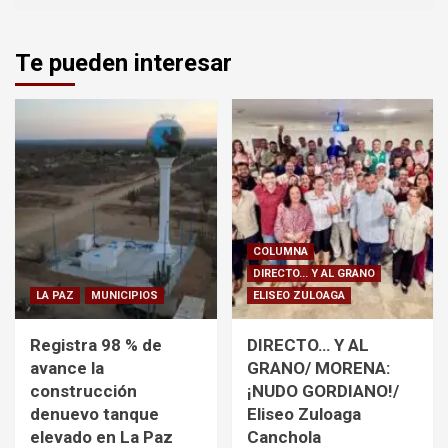
Te pueden interesar
COLUMNA
DIRECTO... Y AL GRANO
LA PAZ
MUNICIPIOS
ELISEO ZULOAGA
Registra 98 % de
DIRECTO… Y AL
avance la
GRANO/ MORENA:
construcción
¡NUDO GORDIANO!/
denuevo tanque
Eliseo Zuloaga
elevado en La Paz
Canchola