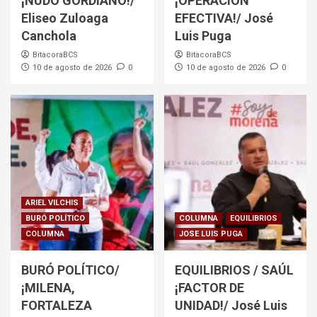
¡NUDO GORDIANO!/
¡OPERACIÓN
Eliseo Zuloaga
EFECTIVA!/ José
Canchola
Luis Puga
BitacoraBCS
BitacoraBCS
10 de agosto de 2026
0
10 de agosto de 2026
0
ARIEL VILCHIS
BURÓ POLÍTICO
COLUMNA
EQUILIBRIOS
COLUMNA
JOSE LUIS PUGA
BURÓ POLÍTICO/
EQUILIBRIOS / SAÚL
¡MILENA,
¡FACTOR DE
FORTALEZA
UNIDAD!/ José Luis