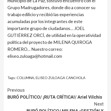
municipio de La Paz, sostuvo encuentro con el
Grupo Madrugadores, donde dio a conocer su
trabajo edilicio y recibió las experiencias
acumuladas por los integrantes de este
importante grupo de ciudadanos… JOEL
GUTIÉRREZ ORCÍ, de utilidad en la operatividad
política del proyecto de MILENA QUIROGA
ROMERO… Nuestro correo:
eliseo.zuloaga@hotmail.com
Tags:
COLUMNA
,
ELISEO ZULOAGA CANCHOLA
Continue
Previous
Reading
BURÓ POLÍTICO/ ¡RUTA CRÍTICA!/ Ariel Vilchis
Next
BURÓ POLÍTICO/ MILENA ¡GESTIÓN Y