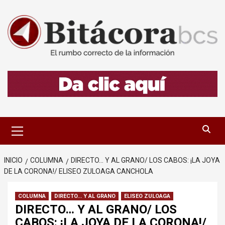
Saltar
al
contenido
Menú
primario
INICIO
COLUMNA
DIRECTO… Y AL GRANO/ LOS CABOS: ¡LA JOYA
DE LA CORONA!/ ELISEO ZULOAGA CANCHOLA
COLUMNA
DIRECTO... Y AL GRANO
ELISEO ZULOAGA
DIRECTO… Y AL GRANO/ LOS
CABOS: ¡LA JOYA DE LA CORONA!/