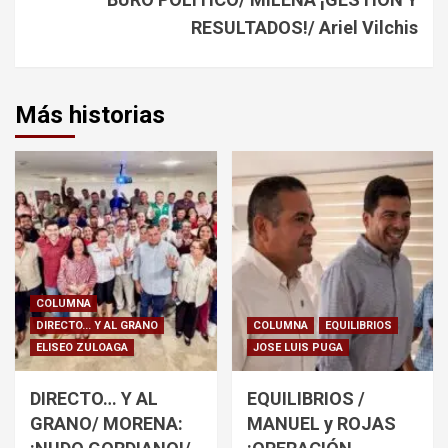
RESULTADOS!/ Ariel Vilchis
Más historias
COLUMNA
DIRECTO... Y AL GRANO
COLUMNA
EQUILIBRIOS
ELISEO ZULOAGA
JOSE LUIS PUGA
DIRECTO… Y AL
EQUILIBRIOS /
GRANO/ MORENA:
MANUEL y ROJAS