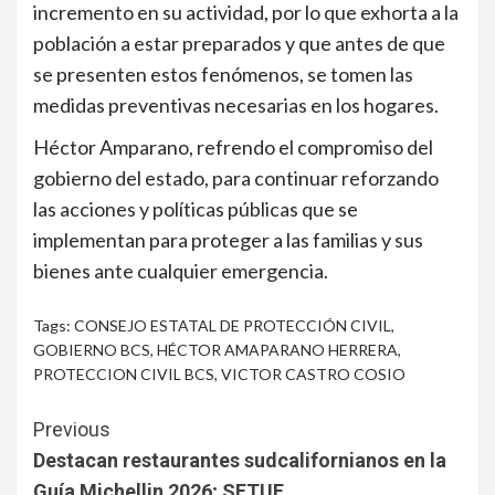
incremento en su actividad, por lo que exhorta a la
población a estar preparados y que antes de que
se presenten estos fenómenos, se tomen las
medidas preventivas necesarias en los hogares.
Héctor Amparano, refrendo el compromiso del
gobierno del estado, para continuar reforzando
las acciones y políticas públicas que se
implementan para proteger a las familias y sus
bienes ante cualquier emergencia.
Tags:
CONSEJO ESTATAL DE PROTECCIÓN CIVIL
,
GOBIERNO BCS
,
HÉCTOR AMAPARANO HERRERA
,
PROTECCION CIVIL BCS
,
VICTOR CASTRO COSIO
Continue
Previous
Reading
Destacan restaurantes sudcalifornianos en la
Guía Michellin 2026; SETUE