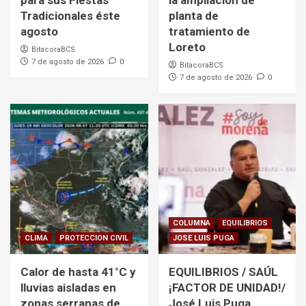
para sus Fiestas
la ampliación de
Tradicionales éste
planta de
agosto
tratamiento de
Loreto
BitacoraBCS
7 de agosto de 2026
0
BitacoraBCS
7 de agosto de 2026
0
COLUMNA
EQUILIBRIOS
CLIMA
PROTECCION CIVIL
JOSE LUIS PUGA
Calor de hasta 41°C y
EQUILIBRIOS / SAÚL
lluvias aisladas en
¡FACTOR DE UNIDAD!/
zonas serranas de
José Luis Puga