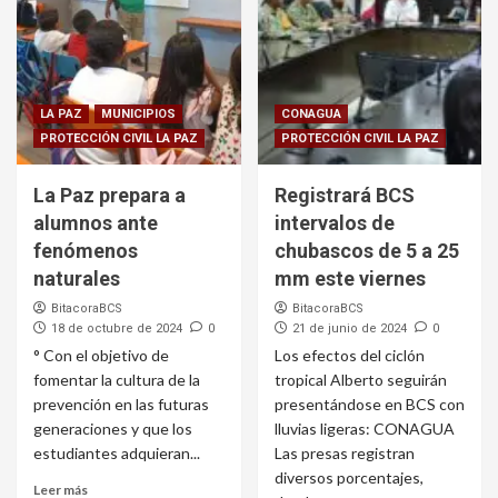
LA PAZ
MUNICIPIOS
CONAGUA
PROTECCIÓN CIVIL LA PAZ
PROTECCIÓN CIVIL LA PAZ
La Paz prepara a
Registrará BCS
alumnos ante
intervalos de
fenómenos
chubascos de 5 a 25
naturales
mm este viernes
BitacoraBCS
BitacoraBCS
18 de octubre de 2024
0
21 de junio de 2024
0
° Con el objetivo de
Los efectos del ciclón
fomentar la cultura de la
tropical Alberto seguirán
prevención en las futuras
presentándose en BCS con
generaciones y que los
lluvias ligeras: CONAGUA
estudiantes adquieran...
Las presas registran
diversos porcentajes,
Leer más