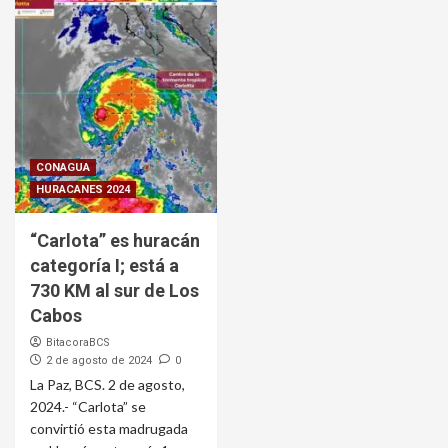
CONAGUA
HURACANES 2024
“Carlota” es huracán
categoría I; está a
730 KM al sur de Los
Cabos
BitacoraBCS
2 de agosto de 2024
0
La Paz, BCS. 2 de agosto,
2024.- “Carlota” se
convirtió esta madrugada