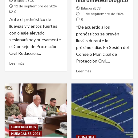
hidrometeorológico
BitacoraBCS
12 de septiembre de 2024
BitacoraBCS
0
11 de septiembre de 2024
Ante el pr0nóstico de
0
lluevias y vientos fuertes
*De acuerdo a los
con oleaje elevado,
pronósticos se prevén
sesionará hoy nuevamente
lluvias durante los
el Consejo de Protección
próximos días En Sesión del
Civil Redacción...
Consejo Municipal de
Protección Civil,...
Leer más
Leer más
GOBIERNO BCS
HURACANES 2024
CONAGUA