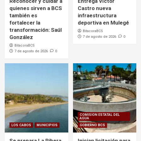
Reconocer y cuidar a
Entrega Víctor
quienes sirven a BCS
Castro nueva
también es
infraestructura
fortalecer la
deportiva en Mulegé
transformación: Saúl
BitacoraBCS
González
7 de agosto de 2026
0
BitacoraBCS
7 de agosto de 2026
0
COMISION ESTATAL DEL
AGUA
LOS CABOS
MUNICIPIOS
GOBIERNO BCS
Se prepara La Ribera
Inician licitación para