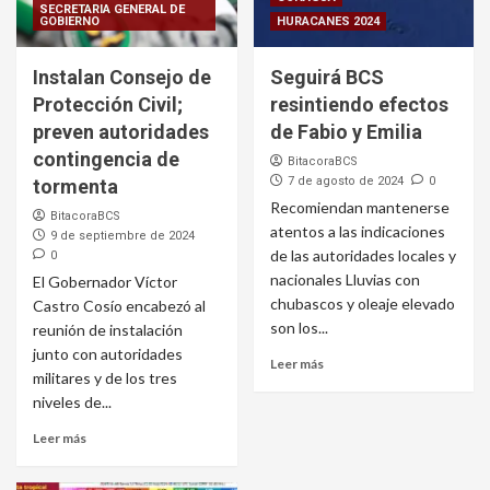
SECRETARIA GENERAL DE
GOBIERNO
HURACANES 2024
Instalan Consejo de
Seguirá BCS
Protección Civil;
resintiendo efectos
preven autoridades
de Fabio y Emilia
contingencia de
BitacoraBCS
7 de agosto de 2024
0
tormenta
Recomiendan mantenerse
BitacoraBCS
atentos a las indicaciones
9 de septiembre de 2024
de las autoridades locales y
0
nacionales Lluvias con
El Gobernador Víctor
chubascos y oleaje elevado
Castro Cosío encabezó al
son los...
reunión de instalación
junto con autoridades
Leer más
militares y de los tres
niveles de...
Leer más