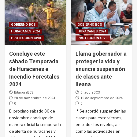
GOBIERNO BCS
GOBIERNO BCS
HURACANES 2024
HURACANES 2024
PROTECCION CIVIL
PROTECCION CIVIL
Concluye este
Llama gobernador a
sábado Temporada
proteger la vida y
de Huracanes e
anuncia suspensión
Incendio Forestales
de clases ante
2024
Ileana
BitacoraBCS
BitacoraBCS
28 de noviembre de 2024
12 de septiembre de 2024
0
0
El próximo sábado 30 de
* Se acordó suspender las
noviembre concluye de
clases para este viernes,
manera oficial la temporada
en todos los niveles, así
de alerta de huracanes y
como las actividades en