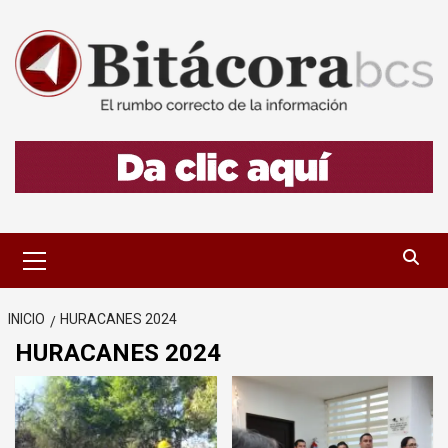
Saltar
al
contenido
Menú
primario
INICIO
HURACANES 2024
HURACANES 2024