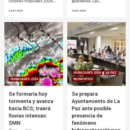
ciclones tropicales 2024,...
guarderías. Las...
Leer más
Leer más
HURACANES 2024
LA PAZ
HURACANES 2024
MUNICIPIOS
Se formaría hoy
Se prepara
tormenta y avanza
Ayuntamiento de La
hacia BCS; traerá
Paz ante posible
lluvias intensas:
presencia de
SMN
fenómeno