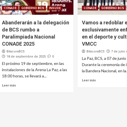
CONADE
GOBIERNO BCS
INSUDE
CONADE
GOBIERNO BCS
Abanderarán a la delegación
Vamos a redoblar 
de BCS rumbo a
exclusivamente en
Paralimpiada Nacional
en el deporte y cult
CONADE 2025
VMCC
BitacoraBCS
BitacoraBCS
7 de julio
18 de septiembre de 2025
0
La Paz, BCS, a 07 de junio
El próximo 19 de septiembre, en las
Durante la ceremonia de 
instalaciones de la Arena La Paz, a las
la Bandera Nacional, en la.
18:00 horas, se llevará a...
Leer más
Leer más