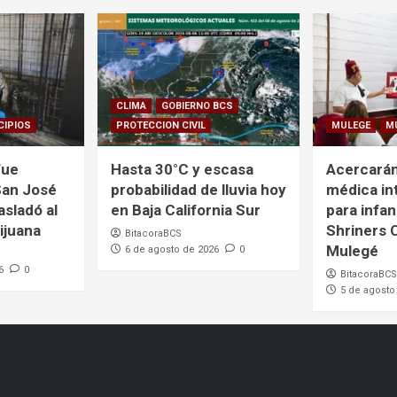
CLIMA
GOBIERNO BCS
CIPIOS
PROTECCION CIVIL
MULEGE
M
fue
Hasta 30°C y escasa
Acercarán
San José
probabilidad de lluvia hoy
médica in
asladó al
en Baja California Sur
para infan
ijuana
Shriners 
BitacoraBCS
Mulegé
6 de agosto de 2026
0
6
0
BitacoraBCS
5 de agosto