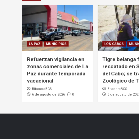
LA PAZ
MUNICIPIOS
LOS CABOS
MUNI
Refuerzan vigilancia en
Tigre belanga 
zonas comerciales de La
rescatado en 
Paz durante temporada
del Cabo; se tr
vacacional
Zoológico de T
BitacoraBCS
BitacoraBCS
6 de agosto de 2026
0
6 de agosto de 202