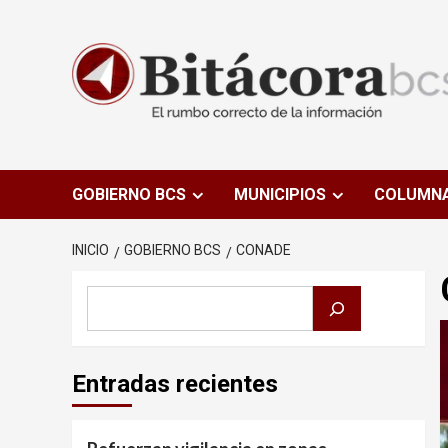
Saltar
al
contenido
GOBIERNO BCS
MUNICIPIOS
COLUMN
INICIO
GOBIERNO BCS
CONADE
Buscar
Entradas recientes