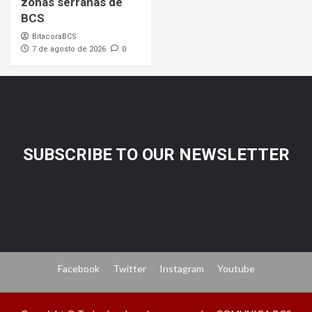
zonas serranas de
BCS
BitacoraBCS
7 de agosto de 2026
0
SUBSCRIBE TO OUR NEWSLETTER
[mc4wp_form id="206"]
Facebook
Twitter
Instagram
Youtube