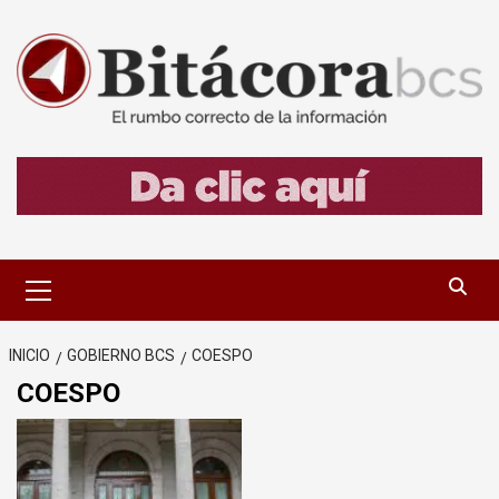
Saltar
al
contenido
Menú
primario
INICIO
GOBIERNO BCS
COESPO
COESPO