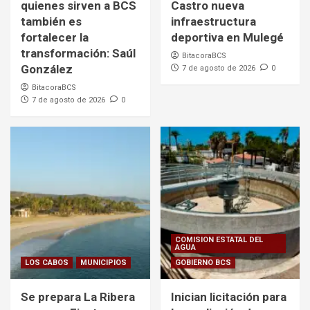
quienes sirven a BCS
Castro nueva
también es
infraestructura
fortalecer la
deportiva en Mulegé
transformación: Saúl
BitacoraBCS
González
7 de agosto de 2026
0
BitacoraBCS
7 de agosto de 2026
0
COMISION ESTATAL DEL
AGUA
LOS CABOS
MUNICIPIOS
GOBIERNO BCS
Se prepara La Ribera
Inician licitación para