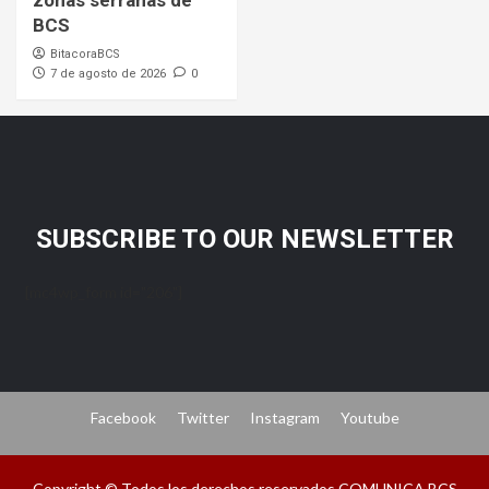
zonas serranas de
BCS
BitacoraBCS
7 de agosto de 2026
0
SUBSCRIBE TO OUR NEWSLETTER
[mc4wp_form id="206"]
Facebook
Twitter
Instagram
Youtube
Copyright © Todos los derechos reservados COMUNICA BCS