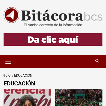
Saltar
al
contenido
Menú
primario
INICIO
EDUCACIÓN
EDUCACIÓN