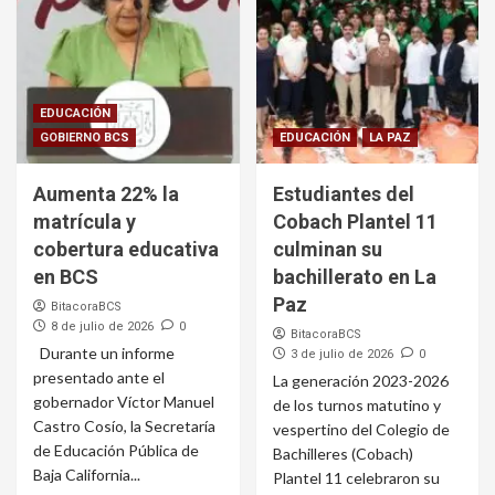
EDUCACIÓN
GOBIERNO BCS
EDUCACIÓN
LA PAZ
Aumenta 22% la
Estudiantes del
matrícula y
Cobach Plantel 11
cobertura educativa
culminan su
en BCS
bachillerato en La
Paz
BitacoraBCS
8 de julio de 2026
0
BitacoraBCS
Durante un informe
3 de julio de 2026
0
presentado ante el
La generación 2023-2026
gobernador Víctor Manuel
de los turnos matutino y
Castro Cosío, la Secretaría
vespertino del Colegio de
de Educación Pública de
Bachilleres (Cobach)
Baja California...
Plantel 11 celebraron su