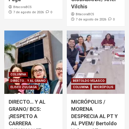
Vilchis
BitacoraBCS
7 de agosto de 2026
0
BitacoraBCS
7 de agosto de 2026
0
COLUMNA
DIRECTO... Y AL GRANO
BERTOLDO VELASCO
ELISEO ZULOAGA
COLUMNA
MICRÓPOLIS
DIRECTO… Y AL
MICRÓPOLIS /
GRANO/ BCS:
MORENA
¡RESPETO A
DESPRECIA AL PT Y
CARRERA
AL PVEM/ Bertoldo