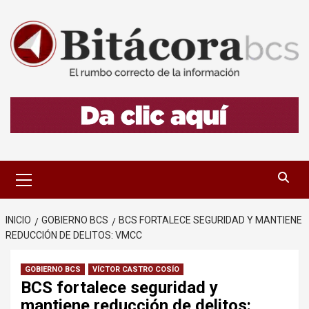
Saltar
al
contenido
Menú
primario
INICIO
GOBIERNO BCS
BCS FORTALECE SEGURIDAD Y MANTIENE
REDUCCIÓN DE DELITOS: VMCC
GOBIERNO BCS
VÍCTOR CASTRO COSÍO
BCS fortalece seguridad y
mantiene reducción de delitos: