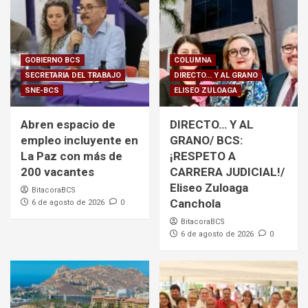
GOBIERNO BCS
COLUMNA
SECRETARIA DEL TRABAJO
DIRECTO... Y AL GRANO
SNE-BCS
ELISEO ZULOAGA
Abren espacio de
DIRECTO… Y AL
empleo incluyente en
GRANO/ BCS:
La Paz con más de
¡RESPETO A
200 vacantes
CARRERA JUDICIAL!/
Eliseo Zuloaga
BitacoraBCS
Canchola
6 de agosto de 2026
0
BitacoraBCS
6 de agosto de 2026
0