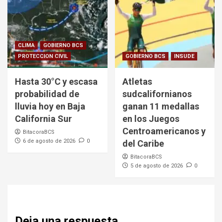
CLIMA
GOBIERNO BCS
PROTECCION CIVIL
GOBIERNO BCS
INSUDE
Hasta 30°C y escasa
Atletas
probabilidad de
sudcalifornianos
lluvia hoy en Baja
ganan 11 medallas
California Sur
en los Juegos
Centroamericanos y
BitacoraBCS
6 de agosto de 2026
0
del Caribe
BitacoraBCS
5 de agosto de 2026
0
Deja una respuesta