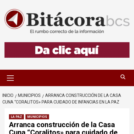
Saltar
al
contenido
Menú
primario
INICIO
MUNICIPIOS
ARRANCA CONSTRUCCIÓN DE LA CASA
CUNA “CORALITOS» PARA CUIDADO DE INFANCIAS EN LA PAZ
LA PAZ
MUNICIPIOS
Arranca construcción de la Casa
Cuna “Coralitos» para cuidado de