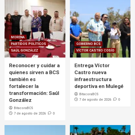
MORENA
PARTIDOS POLÍTICOS
GOBIERNO BCS
SAÚL GONZÁLEZ
VÍCTOR CASTRO COSÍO
Reconocer y cuidar a
Entrega Víctor
quienes sirven a BCS
Castro nueva
también es
infraestructura
fortalecer la
deportiva en Mulegé
transformación: Saúl
BitacoraBCS
González
7 de agosto de 2026
0
BitacoraBCS
7 de agosto de 2026
0