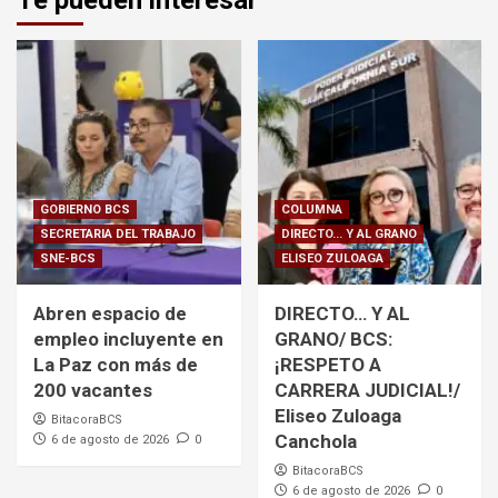
GOBIERNO BCS
COLUMNA
SECRETARIA DEL TRABAJO
DIRECTO... Y AL GRANO
SNE-BCS
ELISEO ZULOAGA
Abren espacio de
DIRECTO… Y AL
empleo incluyente en
GRANO/ BCS:
La Paz con más de
¡RESPETO A
200 vacantes
CARRERA JUDICIAL!/
Eliseo Zuloaga
BitacoraBCS
Canchola
6 de agosto de 2026
0
BitacoraBCS
6 de agosto de 2026
0