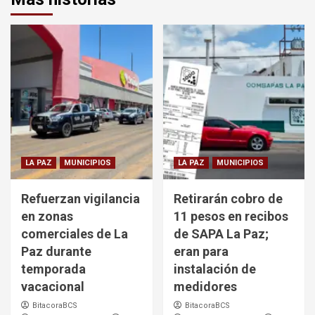
LA PAZ
MUNICIPIOS
LA PAZ
MUNICIPIOS
Refuerzan vigilancia
Retirarán cobro de
en zonas
11 pesos en recibos
comerciales de La
de SAPA La Paz;
Paz durante
eran para
temporada
instalación de
vacacional
medidores
BitacoraBCS
BitacoraBCS