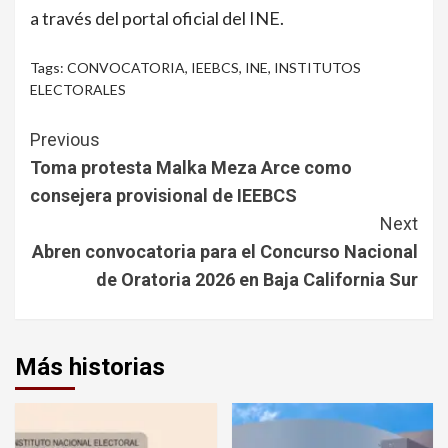
a través del portal oficial del INE.
Tags:
CONVOCATORIA
,
IEEBCS
,
INE
,
INSTITUTOS
ELECTORALES
Continue
Previous
Reading
Toma protesta Malka Meza Arce como
consejera provisional de IEEBCS
Next
Abren convocatoria para el Concurso Nacional
de Oratoria 2026 en Baja California Sur
Más historias