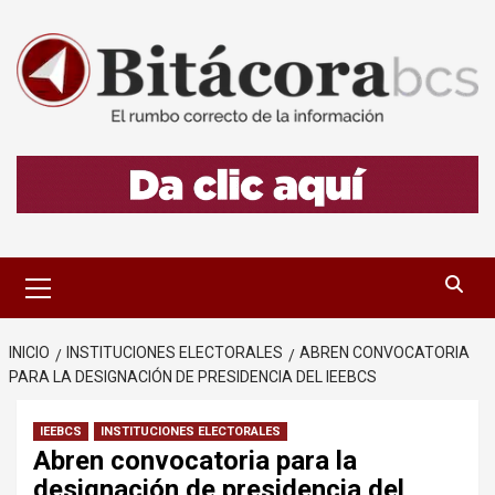
Saltar
al
contenido
Menú
primario
INICIO
INSTITUCIONES ELECTORALES
ABREN CONVOCATORIA
PARA LA DESIGNACIÓN DE PRESIDENCIA DEL IEEBCS
IEEBCS
INSTITUCIONES ELECTORALES
Abren convocatoria para la
designación de presidencia del